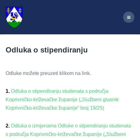
Odluka o stipendiranju
Odluke možete preuzeti klikom na link.
1.
Odluka o stipendiranju studenata s područja
Koprivničko-križevačke županije („Službeni glasnik
Koprivničko-križevačke županije“ broj 19/25)
2.
Odluka o izmjenama Odluke o stipendiranju studenata
s područja Koprivničko-križevačke županije („Službeni