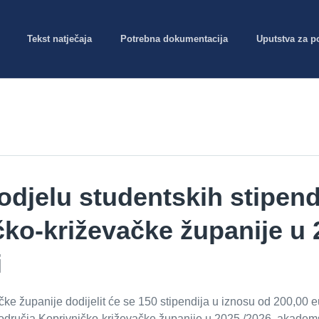
Tekst natječaja
Potrebna dokumentacija
Uputstva za p
dodjelu studentskih stipen
ko-križevačke županije u 
i
e županije dodijelit će se 150 stipendija u iznosu od 200,00 eu
područja Koprivničko-križevačke županije u 2025./2026. akademsk