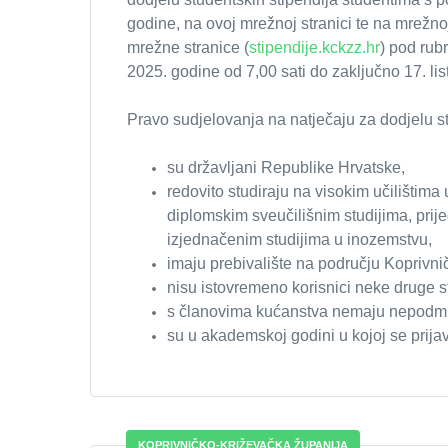
godine, na ovoj mrežnoj stranici te na mrežno
mrežne stranice (
stipendije.kckzz.hr
) pod rub
2025. godine od 7,00 sati do zaključno 17. li
Pravo sudjelovanja na natječaju za dodjelu sti
su državljani Republike Hrvatske,
redovito studiraju na visokim učilištima
diplomskim sveučilišnim studijima, prije
izjednačenim studijima u inozemstvu,
imaju prebivalište na području Koprivni
nisu istovremeno korisnici neke druge s
s članovima kućanstva nemaju nepodmir
su u akademskoj godini u kojoj se prija
KOPRIVNIČKO-KRIŽEVAČKA ŽUPANIJA