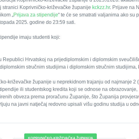
j stranici Koprivničko-križevačke županije
kckzz.hr
. Prijave na 
rikom „
Prijava za stipendije
“ te će se smatrati valjanima ako su
stopada 2025. godine do 23:59 sati.
pendije imaju studenti koji:
 u Republici Hrvatskoj na prijediplomskim i diplomskim sveučiliš
diplomskim stručnim studijima i diplomskim stručnim studijima, k
čko-križevačke županije u neprekidnom trajanju od najmanje 2 (d
tipendije ili studentskog kredita koji se odnose na obrazovanje,
enih obveza prema proračunu Županije, što Županija provjerav
vljuju na javni natječaj redovno upisali višu godinu studija u
KOPRIVNIČKO-KRIŽEVAČKA ŽUPANIJA