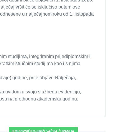
Natječaj vršit će se isključivo putem ove
 podnesene u natječajnom roku od 1. listopada
nim studijima, integriranim prijediplomskim i
ratkim stručnim studijima kao i s njima
vije) godine, prije objave Natječaja,
a uvidom u svoju službenu evidenciju,
 odnosu na prethodnu akademsku godinu.
KOPRIVNIČKO-KRIŽEVAČKA ŽUPANIJA