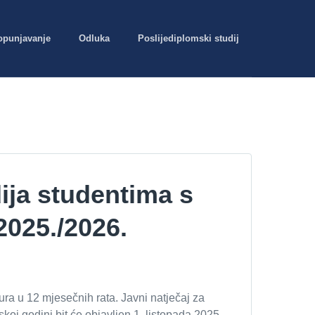
opunjavanje
Odluka
Poslijediplomski studij
dija studentima s
2025./2026.
ra u 12 mjesečnih rata. Javni natječaj za
oj godini bit će objavljen 1. listopada 2025.