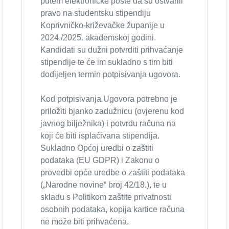
putem elektroničke pošte da su ostvarili
pravo na studentsku stipendiju
Koprivničko-križevačke županije u
2024./2025. akademskoj godini.
Kandidati su dužni potvrditi prihvaćanje
stipendije te će im sukladno s tim biti
dodijeljen termin potpisivanja ugovora.
Kod potpisivanja Ugovora potrebno je
priložiti bjanko zadužnicu (ovjerenu kod
javnog bilježnika) i potvrdu računa na
koji će biti isplaćivana stipendija.
Sukladno Općoj uredbi o zaštiti
podataka (EU GDPR) i Zakonu o
provedbi opće uredbe o zaštiti podataka
(„Narodne novine“ broj 42/18.), te u
skladu s Politikom zaštite privatnosti
osobnih podataka, kopija kartice računa
ne može biti prihvaćena.