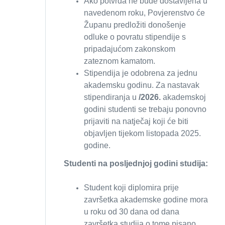
Ako potvrda ne bude dostavljena u
navedenom roku, Povjerenstvo će
Županu predložiti donošenje
odluke o povratu stipendije s
pripadajućom zakonskom
zateznom kamatom.
Stipendija je odobrena za jednu
akademsku godinu. Za nastavak
stipendiranja u
/2026.
akademskoj
godini studenti se trebaju ponovno
prijaviti na natječaj koji će biti
objavljen tijekom listopada 2025.
godine.
Studenti na posljednjoj godini studija:
Student koji diplomira prije
završetka akademske godine mora
u roku od 30 dana od dana
završetka studija o tome pisano