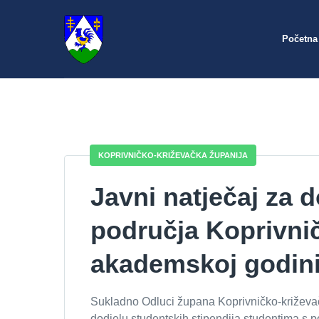
Početna
KOPRIVNIČKO-KRIŽEVAČKA ŽUPANIJA
Javni natječaj za 
područja Koprivnič
akademskoj godin
Sukladno Odluci župana Koprivničko-križevačk
dodjelu studentskih stipendija studentima s 